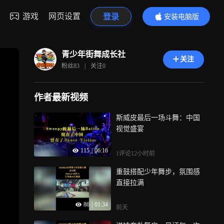
游戏
网页设置
登录
安装电脑版
内容更精彩
青少年街舞成长社
关注
粉丝
83
|
关注
0
作者最新视频
斯威皮最后一场斗舞：中国
视觉盛宴
115
|
06:16
1评论
12小时前
重鼓搭配少年舞步，氛围感
直接拉满
86
|
01:34
前天