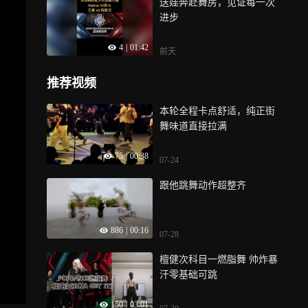
送娃奔赴舞房，见证每一次
进步
4
|
01:42
前天
推荐视频
本轮全程卡点舒适，纯正街
舞味道直接拉满
75
|
00:38
07-24
跟他跳舞动作超整齐
886
|
00:16
07-28
檀健次科目一燃脂舞 帅炸暴
汗零基础可跳
150
|
03:01