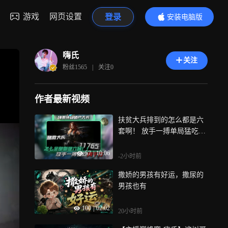
游戏
网页设置
登录
安装电脑版
内容更精彩
嗨氏
关注
粉丝
1565
|
关注
0
作者最新视频
扶贫大兵排到的怎么都是六
套啊！ 放手一搏单局猛吃21
00w！！！
57
|
10:06
-2小时前
撒娇的男孩有好运，撒尿的
男孩也有
100
|
02:02
20小时前