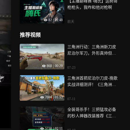
【主播巅峰赛·嗨氏】这树哥
枪枪头，我咋和他对枪啊
82
|
01:48
前天
推荐视频
三角洲行动：三角洲新刀皮
尼泊尔军刀，外形真帅但攻
击方式咋这么别扭…
868
|
00:29
07-23
三角洲首把尼泊尔刀皮-挽歌
实战详细测评！《三角洲行
动》
7084
|
01:53
07-11
全装哥杀手！三把猛攻必备
的秒人神器改装推荐《三角
洲行动》
5738
|
02:11