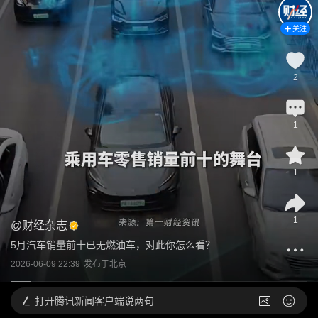
关注
2
1
1
1
@
财经杂志
5月汽车销量前十已无燃油车，对此你怎么看？
2026-06-09 22:39
发布于
北京
打开
腾讯新闻客户端说两句