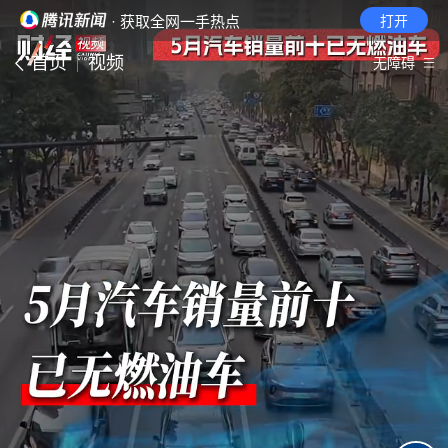
· 获取全网一手热点
打开
首页
视频
无障碍