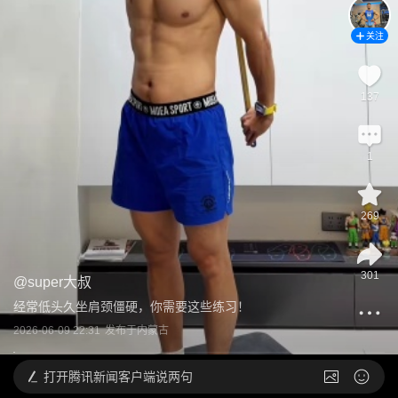
关注
137
1
269
301
@
super大叔
经常低头久坐肩颈僵硬，你需要这些练习！
2026-06-09 22:31
发布于
内蒙古
打开
腾讯新闻客户端说两句