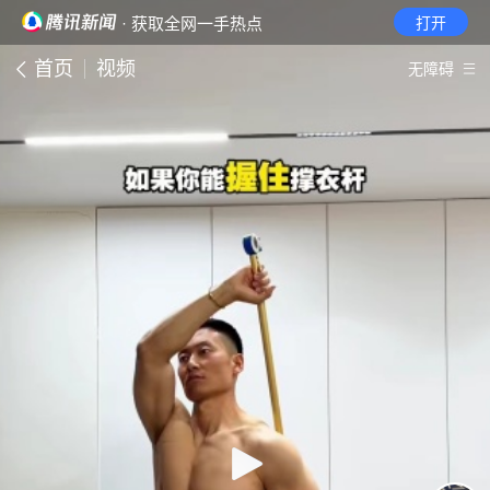
· 获取全网一手热点
打开
首页
视频
无障碍