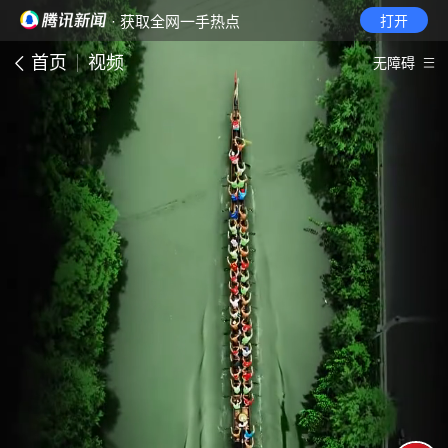
· 获取全网一手热点
打开
首页
视频
无障碍