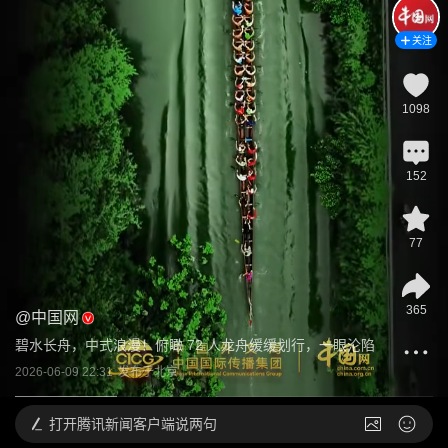
关注
1098
152
77
365
@
中国网
碧水长舟，中式浪漫！俯瞰 72 人龙舟缓缓划行，一眼沦陷
2026-06-09 22:31
发布于
北京
打开
腾讯新闻客户端说两句