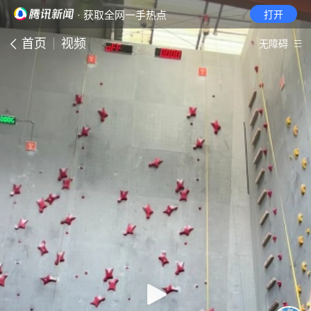
· 获取全网一手热点
打开
首页
视频
无障碍