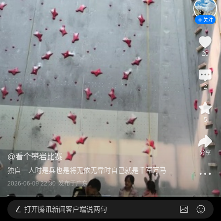
关注
20
2
5
分享
@
看个攀岩比赛
独自一人时是兵也是将无依无靠时自己就是千军万马
2026-06-09 22:30
发布于
广东
打开
腾讯新闻客户端说两句