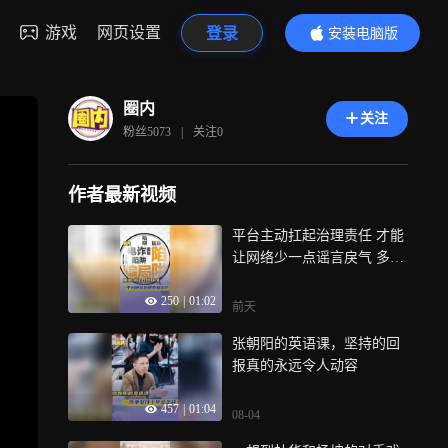
游戏
网页设置
登录
安装电脑版
内容更精彩
圈内
关注
粉丝
5073
|
关注
0
作者最新视频
平台主动扛起治理责任 才能
让网络少一点谣言戾气 多一
点真实善意！
250
|
01:02
前天
张朝阳的英语课，坚持的回
报真的永远令人动容
457
|
01:04
08-04