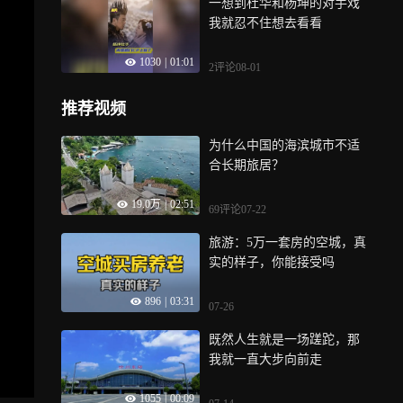
一想到杜华和杨坤的对手戏
我就忍不住想去看看
1030
|
01:01
2评论
08-01
推荐视频
为什么中国的海滨城市不适
合长期旅居？
19.0万
|
02:51
69评论
07-22
旅游：5万一套房的空城，真
实的样子，你能接受吗
896
|
03:31
07-26
既然人生就是一场蹉跎，那
我就一直大步向前走
1055
|
00:09