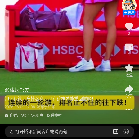
关注
3
1
收藏
@
体坛邮差
分享
卸下包袱，忘掉名利，只有这样才能重回巅峰！
2026-06-09 22:08
发布于
广东
作者声明：个人观点，仅供参考
打开
腾讯新闻客户端说两句