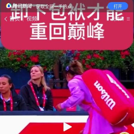
· 获取全网一手热点
打开
首页
视频
无障碍