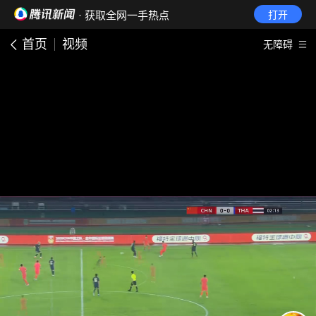
· 获取全网一手热点
打开
首页
视频
无障碍