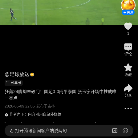
关注
1
评论
@
足球放送
收藏
AI章节
狂轰24脚却未破门！国足0-0闷平泰国 张玉宁开场中柱成唯
分享
一亮点
2026-06-09 22:06
发布于
吉林
作者声明：内容引用自站外媒体
打开
腾讯新闻客户端说两句