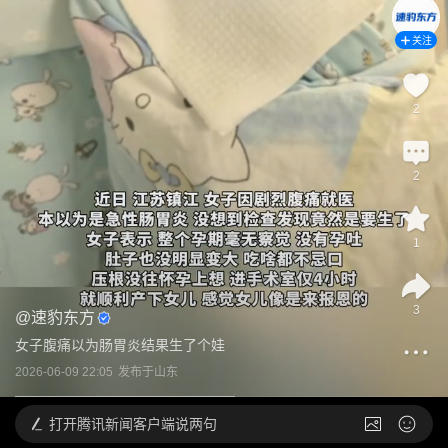
关注
2
2
1
3
@
速豹东方
女子腹痛以为肠胃炎结果生了个娃
2026-06-09 22:05
发布于
山东
打开
腾讯新闻客户端说两句