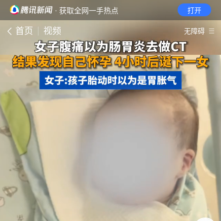
· 获取全网一手热点
打开
首页
视频
无障碍