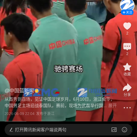
关注
2
2
收藏
@
中国蓝新闻
分享
从首秀到百场，见证中国足球岁月，6月10日，浙江金华，
中国男足主场迎战泰国队，赛前，现场为武磊举行国...
展开
2026-06-09 22:04
发布于
浙江
打开
腾讯新闻客户端说两句