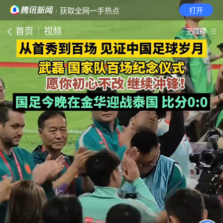
· 获取全网一手热点
打开
首页
视频
无障碍