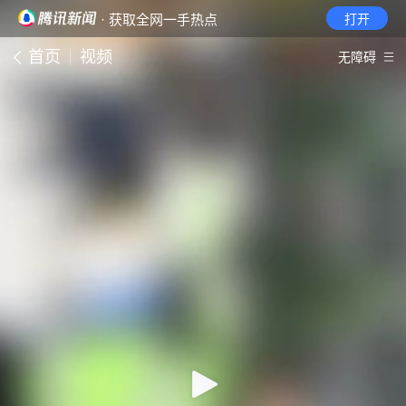
· 获取全网一手热点
打开
首页
视频
无障碍