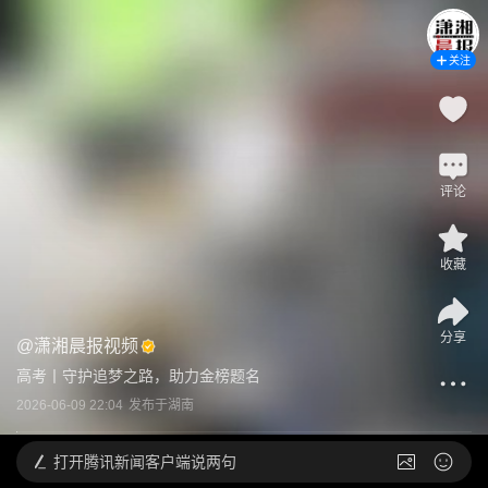
关注
评论
收藏
分享
@
潇湘晨报视频
高考丨守护追梦之路，助力金榜题名
2026-06-09 22:04
发布于
湖南
打开
腾讯新闻客户端说两句