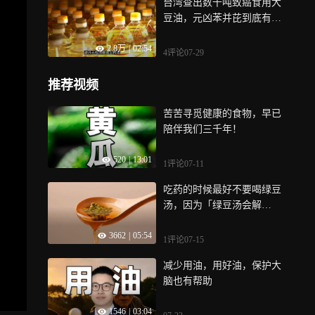
台湾查出数千吨致癌食用大
豆油，元凶苯并芘到底有多
可怕？大幅提升患癌风险！
2.8万
|
02:54
日常避坑指南请收好
4评论
07-29
推荐视频
苦苦寻觅健康的食物，早已
陪伴我们三千年！
520
|
13:01
1评论
07-11
吃药的时候最好不要喝绿豆
汤，因为「绿豆汤会解
药」，有什么科学依据吗？
3662
|
05:54
1评论
07-15
减少用油，用好油，保护大
脑也有帮助
1546
|
03:04