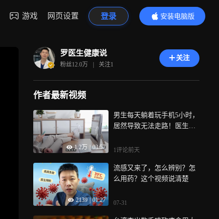
游戏
网页设置
登录
安装电脑版
内容更精彩
罗医生健康说
关注
粉丝
12.0万
|
关注
1
作者最新视频
男生每天躺着玩手机5小时，
居然导致无法走路！医生揭
秘原因
1.2万
|
03:57
1评论
前天
流感又来了，怎么辨别？怎
么用药？这个视频说清楚
2139
|
01:27
07-31