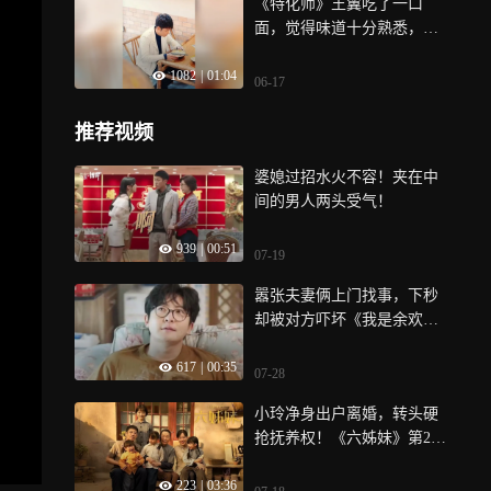
《特化师》王翼吃了一口
面，觉得味道十分熟悉，竟
是妈妈的味道
1082
|
01:04
06-17
推荐视频
婆媳过招水火不容！夹在中
间的男人两头受气！
939
|
00:51
07-19
嚣张夫妻俩上门找事，下秒
却被对方吓坏《我是余欢
水》
617
|
00:35
07-28
小玲净身出户离婚，转头硬
抢抚养权！《六姊妹》第22
集
223
|
03:36