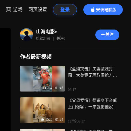
游戏
网页设置
登录
安装电脑版
内容更精彩
山海电影v
关注
粉丝
2486
|
关注
0
作者最新视频
《蓝焰突击》夫妻激烈打
闹，大美竟无理取闹抢方向
盘，下秒意外发生了
784
|
01:45
06-17
《父母爱情》德福乡下亲戚
上门做客，一来就把他家搞
的鸡飞狗跳
1525
|
01:24
1评论
06-17