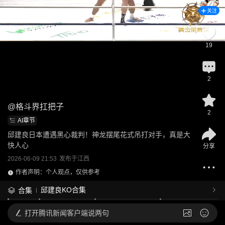
关注
19
2
@
格斗界扛把子
2
AI章节
邱建良日本遭遇黑心裁判！神龙摆尾花式吊打对手，真是大
快人心
分享
2026-06-09 21:53
发布于
江西
作者声明：个人观点，仅供参考
邱建良KO合集
合集
打开
腾讯新闻客户端说两句