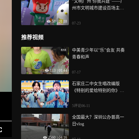
“文明广州 你我共建”——广
州市文明城市建设百场主题
实践活动启动仪式7月22日上
58
|
01:18
午在广州水博苑举行，现场
07-23
发布广州“1＋10＋N”文明实
践活动体系，拉开广州新一
推荐视频
轮文明城市常态化建设的序
幕，从7月到10月，广州将聚
中美青少年以“乐”会友 共奏
焦文明出行、“门前三包”、
青春和声
新时代文明实践中心实体化
运作三大核心工作，落地百
113
|
01:44
07-17
余场丰富多彩的文明实践活
动
石家庄二中女生唱改编版
《特别的爱给特别的你》，
字字铿锵燃爆全场
10.8万
|
01:38
5评论
06-11
全国最大？深圳公办普高一
日vlog
2560
|
04:16