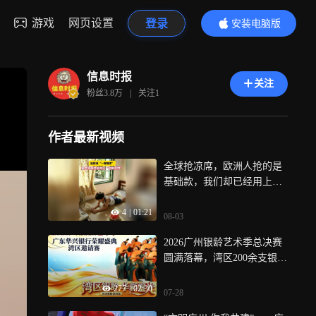
游戏
网页设置
登录
安装电脑版
内容更精彩
信息时报
关注
粉丝
3.8万
|
关注
1
作者最新视频
全球抢凉席，欧洲人抢的是
基础款，我们却已经用上了
“升级款”，“中国第一竹乡”
4
|
01:21
浙江安吉的竹席商家说，同
08-03
一片酷暑，欧洲人焦虑缺
2026广州银龄艺术季总决赛
货，国内市场已经用上了豆
圆满落幕，湾区200余支银发
豆席、冰丝席等升级产品，
队伍逐梦舞台，广东华兴银
不仅城里人用，随着拼多多
277
|
02:30
行暖心赋能，尽显最美夕阳
服务试点的推进，老乡也
07-28
风采
“睡”上了