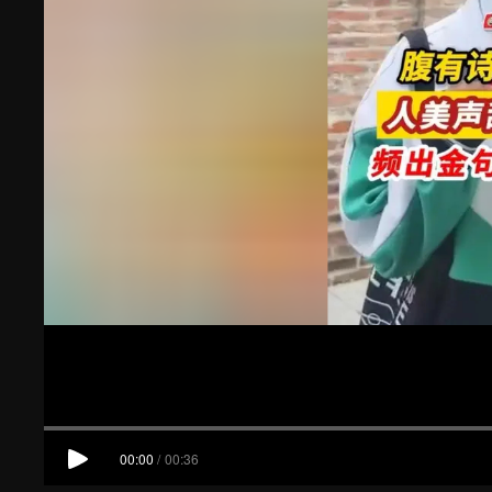
00:00
/
00:36