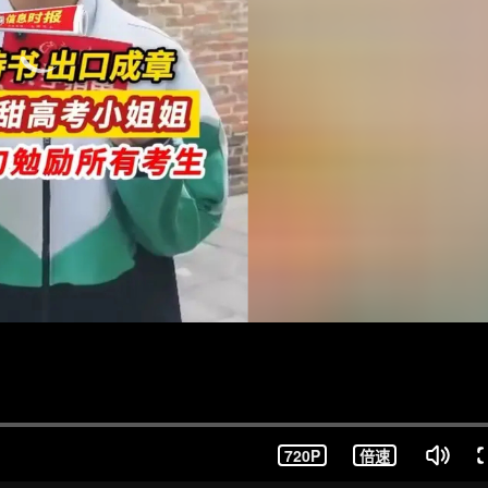
720P
倍速