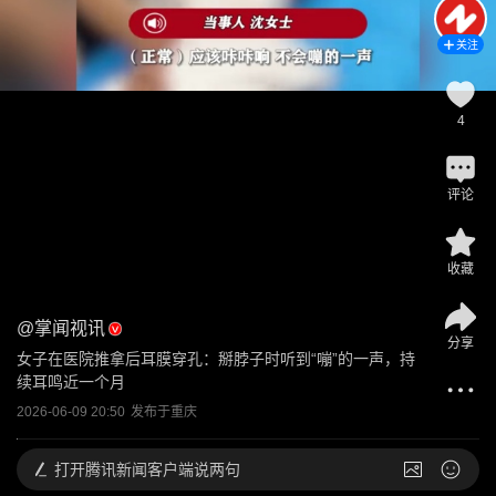
关注
4
评论
收藏
@
掌闻视讯
分享
女子在医院推拿后耳膜穿孔：掰脖子时听到“嘣”的一声，持
续耳鸣近一个月
2026-06-09 20:50
发布于
重庆
打开
腾讯新闻客户端说两句