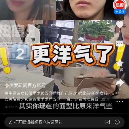
关注
4
评论
收藏
@
热度新闻官方账号
4
医生建议女孩做手术被毁容后称自己喜欢 据此前报道“女孩
去医院看牙被建议做手术后毁容”一事，记者再次联系...
展开
2026-06-09 20:41
发布于
江西
打开
腾讯新闻客户端说两句