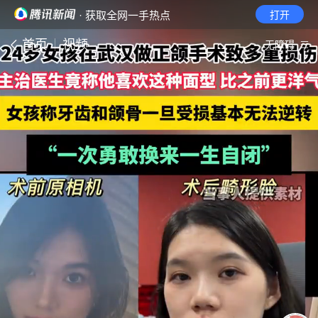
· 获取全网一手热点
打开
首页
视频
无障碍