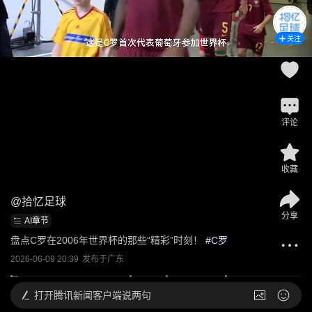
关注
评论
收藏
@
拾忆足球
分享
AI章节
盘点C罗在2006年世界杯的那些“精彩”时刻！
 #
C罗
2026-06-09 20:39
发布于
广东
打开
腾讯新闻客户端说两句