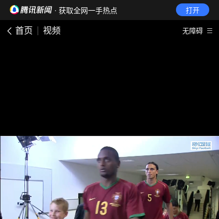
· 获取全网一手热点
打开
首页
视频
无障碍