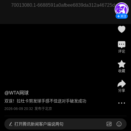
70013080.1-6688591a0afbee6839da312a46725daa
关注
评论
收藏
分享
@
WTA网球
双误！拉杜卡努发球手感不佳送对手破发成功
2026-06-09 20:32
发布于
北京
打开
腾讯新闻客户端说两句