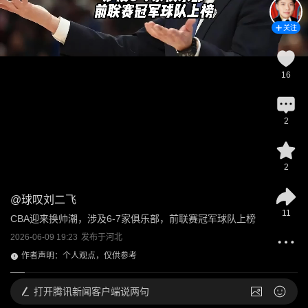
关注
16
2
2
@
球叹刘二飞
11
CBA迎来换帅潮，涉及6-7家俱乐部，前联赛冠军球队上榜
2026-06-09 19:23
发布于
河北
作者声明：个人观点，仅供参考
打开
腾讯新闻客户端说两句