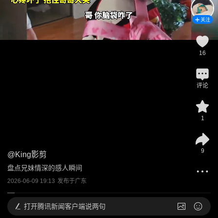
关注
16
评论
1
9
@
King影剪
盘点兄妹情深的感人瞬间
2026-06-09 19:13
发布于
广东
打开
腾讯新闻客户端说两句