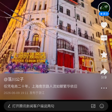
关注
评论
收藏
分享
@
落川公子
任凭电商二十年，上海南京路人流如鲫繁华依旧
2026-06-09 19:11
发布于
浙江
打开
腾讯新闻客户端说两句