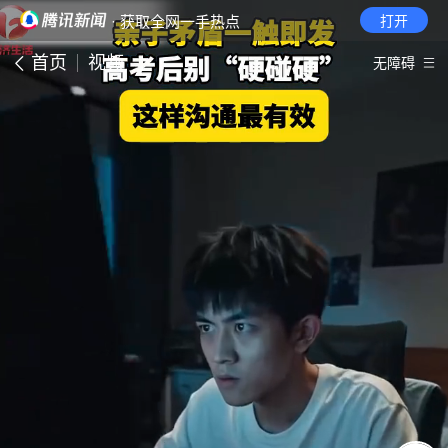
· 获取全网一手热点
打开
首页
视频
无障碍