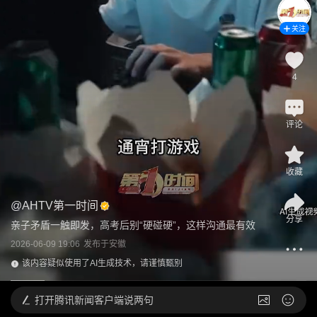
关注
4
评论
收藏
@
AHTV第一时间
分享
亲子矛盾一触即发，高考后别“硬碰硬”，这样沟通最有效
2026-06-09 19:06
发布于
安徽
该内容疑似使用了AI生成技术，请谨慎甄别
打开
腾讯新闻客户端说两句