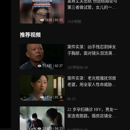
富商丈夫出轨 伪造结婚证与
判断
第三者做试管，女儿的一句
话让朱女士幡然醒悟“其实是
1610
|
01:15
她在配合我保持家庭完整性”
15小时前
谈起女儿的暖心举动朱女士
眼含泪光
推荐视频
案件实录：凶手残忍割掉女
子胸部，面对镜头泪流满
面，辩解自己一生凄苦
75.8万
|
02:37
247评论
06-18
案件实录：老光棍骚扰邻居
老婆，用全家人性命威胁，
逼她跟自己睡觉
1853
|
01:31
05-15
22 岁孕妇确诊 HIV，男友一
家连夜跑路，婚房店铺全不
要 | 纪录片
53.6万
|
04:33