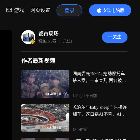
游戏
网页设置
登录
安装电脑版
内容更精彩
都市现场
关注
粉丝
15.0万
|
关注
1
作者最新视频
湖南娄底1994年抢劫摩托车
杀人案，一审宣判:两名被告
人一死缓一无期，被害人家
468
|
01:06
属将申请抗诉
1评论
11小时前
苏泊尔与baby sheep广告接连
翻车，这口锅AI不背，AI可
以生成画面，却生成不了品
38
|
01:27
牌的责任心，算法可以提升
13小时前
效率，却替代不了人的价值