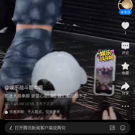
关注
1
评论
收藏
@
娱乐战斗姬本姬
分享
影迷大展拳脚 谢苗心服口服:我们都应战不了
2026-06-09 18:58
发布于
北京
作者声明：个人观点，仅供参考
打开
腾讯新闻客户端说两句