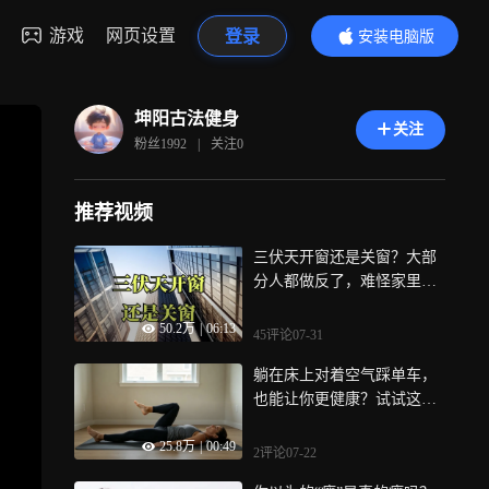
游戏
网页设置
登录
安装电脑版
内容更精彩
坤阳古法健身
关注
粉丝
1992
|
关注
0
推荐视频
三伏天开窗还是关窗？大部
分人都做反了，难怪家里热
得像蒸笼！
50.2万
|
06:13
45评论
07-31
躺在床上对着空气踩单车，
也能让你更健康？试试这个
抗阻动作
25.8万
|
00:49
2评论
07-22