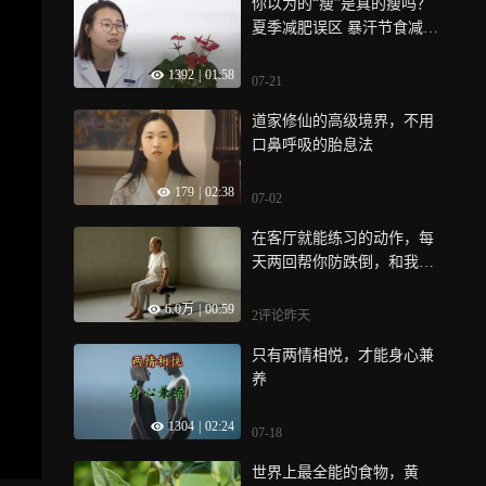
你以为的“瘦”是真的瘦吗？
夏季减肥误区 暴汗节食减重
无效且伤身
1392
|
01:58
07-21
道家修仙的高级境界，不用
口鼻呼吸的胎息法
179
|
02:38
07-02
在客厅就能练习的动作，每
天两回帮你防跌倒，和我一
起练起来吧
6.0万
|
00:59
2评论
昨天
只有两情相悦，才能身心兼
养
1304
|
02:24
07-18
世界上最全能的食物，黄