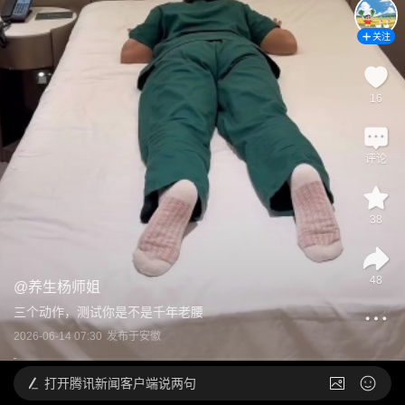
关注
16
评论
38
48
@
养生杨师姐
三个动作，测试你是不是千年老腰
2026-06-14 07:30
发布于
安徽
打开
腾讯新闻客户端说两句