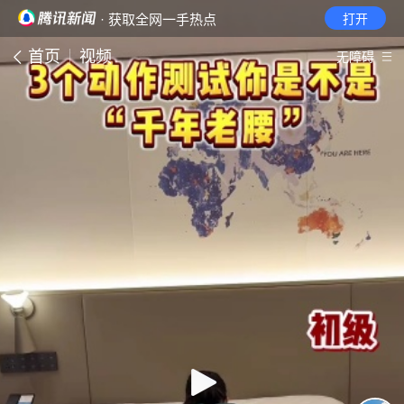
· 获取全网一手热点
打开
首页
视频
无障碍