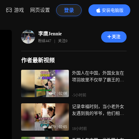
游戏
网页设置
登录
安装电脑版
内容更精彩
李唐Jennie
关注
粉丝
447
|
关注
0
作者最新视频
外国人在中国，外国女友在
项羽故里不仅举了霸王的
鼎，还别了霸王的姬
2
|
02:08
-5小时前
记录幸福时刻，当小老外女
友遇到我的爷爷，他们相处
的会怎么样呢
4479
|
02:05
18小时前