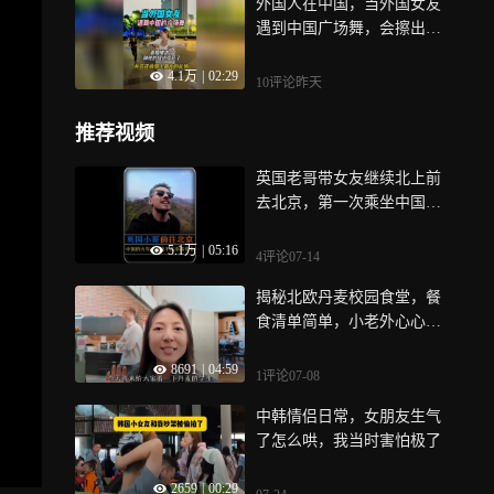
外国人在中国，当外国女友
遇到中国广场舞，会擦出什
么样的火花呢
4.1万
|
02:29
10评论
昨天
推荐视频
英国老哥带女友继续北上前
去北京，第一次乘坐中国长
途火车
5.1万
|
05:16
4评论
07-14
揭秘北欧丹麦校园食堂，餐
食清单简单，小老外心心念
念中国包子
8691
|
04:59
1评论
07-08
中韩情侣日常，女朋友生气
了怎么哄，我当时害怕极了
2659
|
00:29