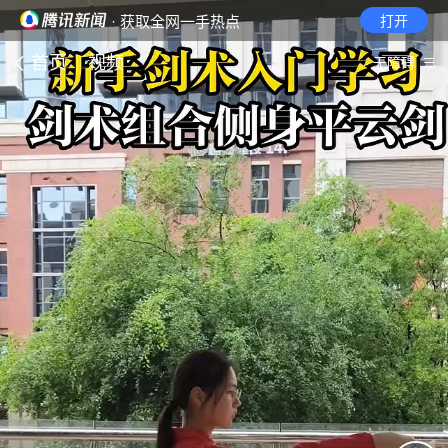
· 获取全网一手热点
打开
首页
视频
无障碍