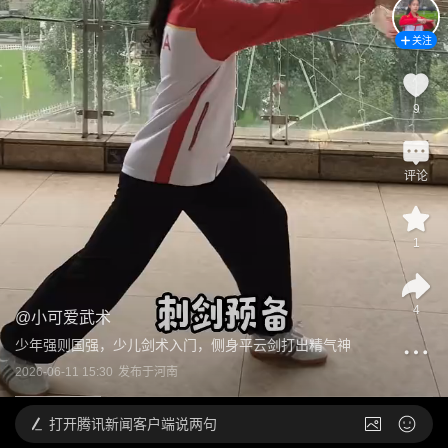
关注
9
评论
1
4
@
小可爱武术
少年强则国强，少儿剑术入门，侧身平云剑打出精气神
2026-06-11 15:30
发布于
河南
打开
腾讯新闻客户端说两句