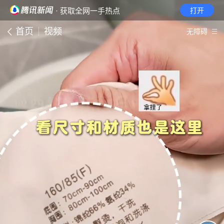
· 获取全网一手热点
打开
首页
视频
无障碍