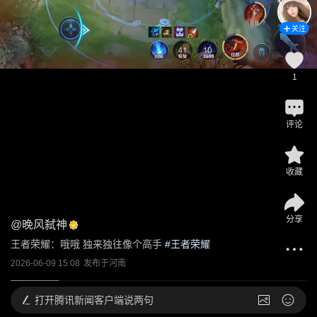
关注
1
评论
收藏
分享
@
晚风弑神
王者荣耀：哦哦 独来独往像个高手
 #
王者荣耀
2026-06-09 15:08
发布于
河南
打开
腾讯新闻客户端说两句