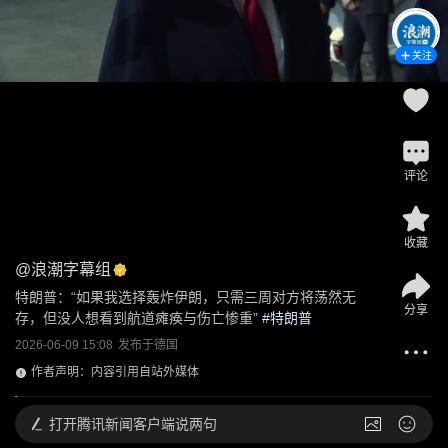
关注
评论
收藏
@
浪潮字幕组
特朗普：“如果我选择轰炸伊朗，只需三周对方将荡然无
分享
存，但没人想看到航道瘫痪与伤亡惨重”
 #
特朗普
2026-06-09 15:08
发布于
德国
作者声明：内容引用自站外媒体
打开
腾讯新闻客户端说两句