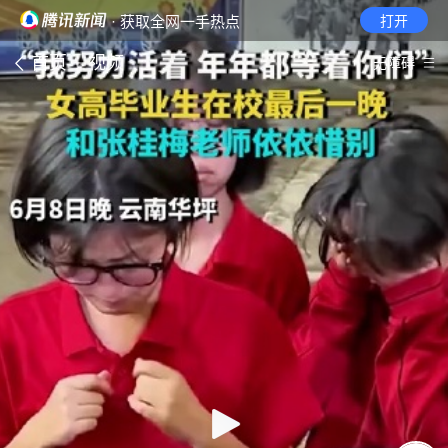
· 获取全网一手热点
打开
首页
视频
无障碍