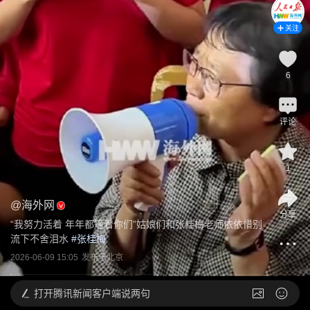
关注
6
评论
1
@
海外网
分享
“我努力活着 年年都等着你们”姑娘们和张桂梅老师依依惜别 
流下不舍泪水
 #
张桂梅
2026-06-09 15:05
发布于
北京
打开
腾讯新闻客户端说两句