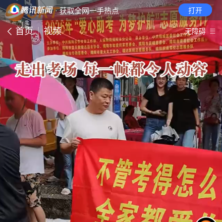
· 获取全网一手热点
打开
首页
视频
无障碍