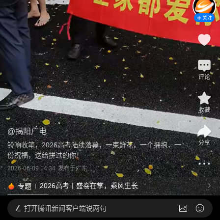
关注
评论
收藏
@
揭阳广电
分享
铃响收笔，2026高考陆续落幕，一束鲜花，一个拥抱，一
份祝福，送给拼过的你！
2026-06-09 14:34
发布于
广东
2026高考丨盛卷在掌，乘风生长
专题
打开
腾讯新闻客户端说两句