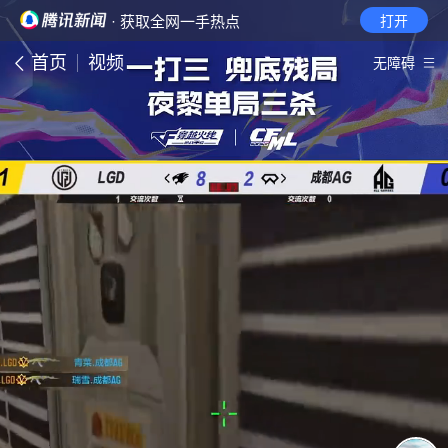
· 获取全网一手热点
打开
首页
视频
无障碍