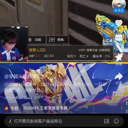
关注
评论
收藏
@
穿越火线赛事回放
分享
2026CFML夏季赛，LGD vs 成都AG，夜黎.LGD，一打三 
兜底残局，夜黎单局三杀
2026-06-09 15:04
发布于
辽宁
2026KPL王者荣耀夏季赛
专题
打开
腾讯新闻客户端说两句