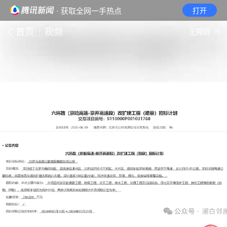
· 获取全网一手热点
打开
首页
视频
无障碍