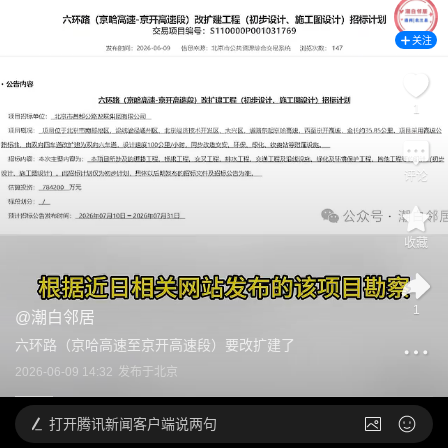
关注
1
评论
收藏
1
@
潮白邻居
六环路（京哈高速至京开高速段）要改扩建了
2026-06-09 14:32
发布于
北京
打开
腾讯新闻客户端说两句