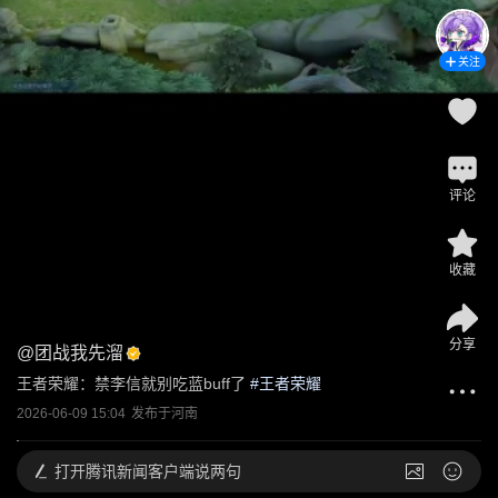
关注
评论
收藏
分享
@
团战我先溜
王者荣耀：禁李信就别吃蓝buff了
 #
王者荣耀
2026-06-09 15:04
发布于
河南
打开
腾讯新闻客户端说两句