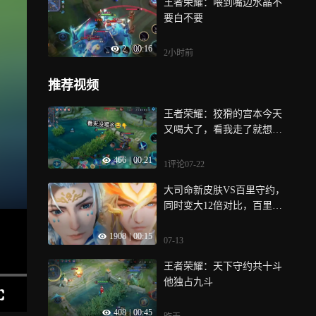
王者荣耀：喂到嘴边水晶不
要白不要
2
|
00:16
2小时前
推荐视频
王者荣耀：狡猾的宫本今天
又喝大了，看我走了就想对
我队友动手结果还被反打
466
|
00:21
1评论
07-22
大司命新皮肤VS百里守约，
同时变大12倍对比，百里建
模好权威
1908
|
00:15
07-13
王者荣耀：天下守约共十斗
他独占九斗
408
|
00:45