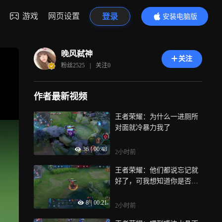
游戏
网页设置
登录
安装电脑版
内容更精彩
晚风弑神
关注
粉丝
2525
|
关注
0
作者最新视频
王者荣耀：为什么一进厕所
对面就冷暴力我了
36
|
00:48
2小时前
王者荣耀：他们都说忘记就
好了，可我想知道你是否有
半分真心
8
|
00:21
2小时前