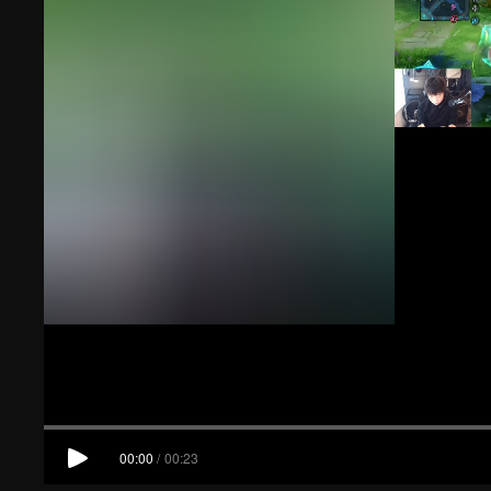
00:00
/
00:23