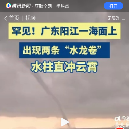
· 获取全网一手热点
打开
首页
视频
无障碍