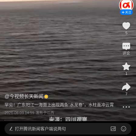
关注
5
评论
1
7
@
今视频长天新闻
罕见！广东阳江一海面上出现两条“水龙卷”，水柱直冲云霄
2026-06-09 14:59
发布于
江西
打开
腾讯新闻客户端说两句