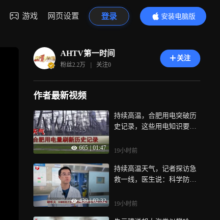
游戏
网页设置
登录
安装电脑版
内容更精彩
AHTV第一时间
关注
粉丝
2.2万
|
关注
0
作者最新视频
持续高温，合肥用电突破历
史记录，这些用电知识要掌
握
665
|
01:47
19小时前
持续高温天气，记者探访急
救一线，医生说：科学防暑
很重要
439
|
02:32
19小时前