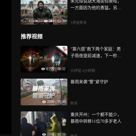
朱元璋说胡大海类似樊哙，
一方面因为他的勇猛，另一
方面，也说明胡大海比较质
201
|
05:59
朴，为人热心忠诚，有汉初
1评论
昨天
名将之风，但正是他这种质
朴热诚，使得他最终遭遇不
推荐视频
测
“第六感”救下两个家庭：男
子雨夜提前减速，下一秒避
过推婴儿车女子，双方无恙
6.7万
|
00:32
35评论
-2小时前
暴雨来袭“警”紧守护
2269
|
00:49
昨天
重庆开州：一个都不能少，
暴雨中转移11位70多岁老人
1084
|
01:56