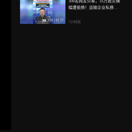
308名网友众筹，16万救灾横
子需要被看见 被理解 被尊重
幅遭偷换！运输企业私换横
幅引发质疑，功劳岂能随便
359
|
01:57
易主，善意可以传递但请不
7小时前
要截胡