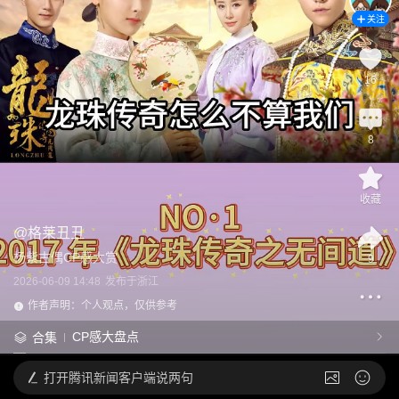
关注
16
8
收藏
@
格莱丑丑
杨紫古偶CP感大赏
9
2026-06-09 14:48
发布于
浙江
作者声明：个人观点，仅供参考
CP感大盘点
合集
打开
腾讯新闻客户端说两句