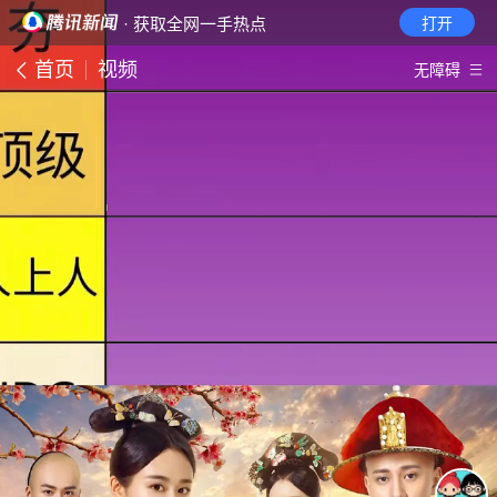
· 获取全网一手热点
打开
首页
视频
无障碍