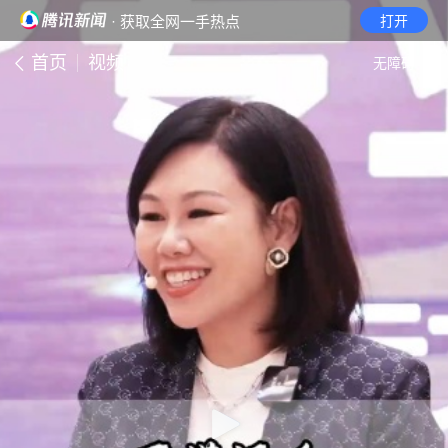
· 获取全网一手热点
打开
首页
视频
无障碍