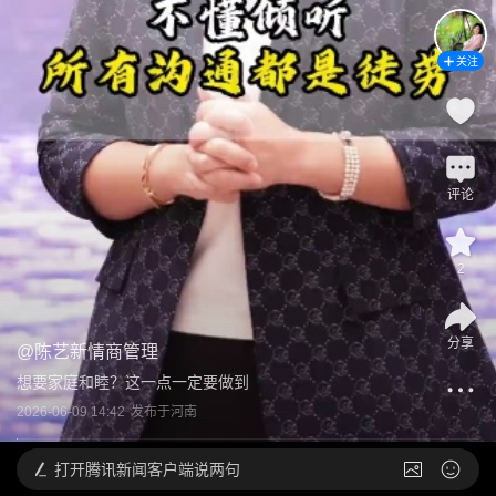
关注
评论
2
分享
@
陈艺新情商管理
想要家庭和睦？这一点一定要做到
2026-06-09 14:42
发布于
河南
打开
腾讯新闻客户端说两句