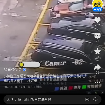
关注
447
97
25
@
看齐新闻
29
小孩刚下车遇恶犬追来爸爸把孩子挡在身后 恶犬仍徘徊抄
起后备箱棍子 一棍吓退
2026-06-09 14:35
发布于
湖北
打开
腾讯新闻客户端说两句