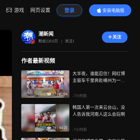
游戏
网页设置
登录
安装电脑版
内容更精彩
潮新闻
关注
粉丝
220.0万
|
关注
1
作者最新视频
大半夜，谁能忍住！网红博
主驱车千里奔赴嵊州为一口
小笼包
17
|
01:04
-7小时前
韩国人第一次来云台山，没
人告诉我河南人这么会玩啊
79
|
04:21
-7小时前