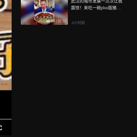
武汉的城市发展一次次让我
震惊！来吃一碗plus版猪脚
饭压压惊！
84
|
02:52
-6小时前