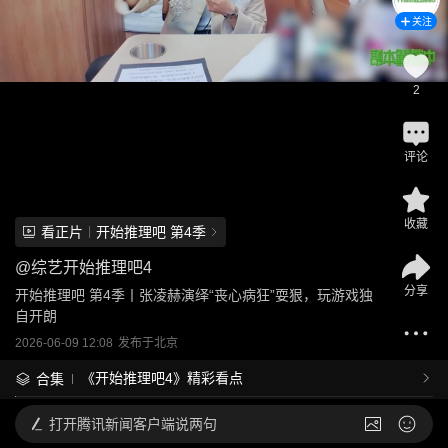
关注
2
评论
收藏
看正片
开始推理吧 第4季
@
综艺开始推理吧4
分享
开始推理吧 第4季丨张凌赫演绎“丧心病狂”耍狠，玩游戏独
自开朗
2026-06-09 12:08
发布于
北京
《开始推理吧4》精彩看点
合集
打开
腾讯新闻客户端说两句