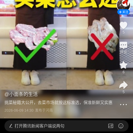
关注
5
评论
6
5
@
小面条的生活
挑菜秘籍大公开，去菜市场就按这标准选，保准新鲜又实惠
2026-06-09 14:30
发布于
河南
打开
腾讯新闻客户端说两句