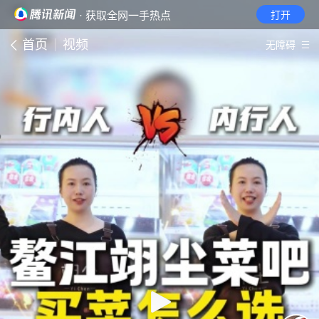
· 获取全网一手热点
打开
首页
视频
无障碍