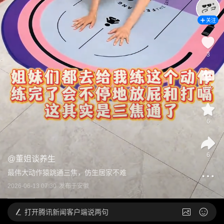
关注
3
评论
6
6
@
董姐谈养生
最伟大动作猿跳通三焦，仿生居家不难
2026-06-13 07:30
发布于
安徽
打开
腾讯新闻客户端说两句