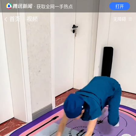
· 获取全网一手热点
打开
首页
视频
无障碍