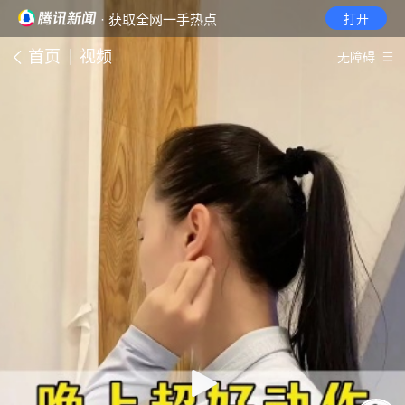
· 获取全网一手热点
打开
首页
视频
无障碍