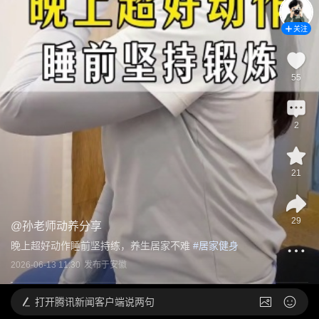
关注
55
2
21
29
@
孙老师动养分享
晚上超好动作睡前坚持练，养生居家不难
 #
居家健身
2026-06-13 11:30
发布于
安徽
打开
腾讯新闻客户端说两句